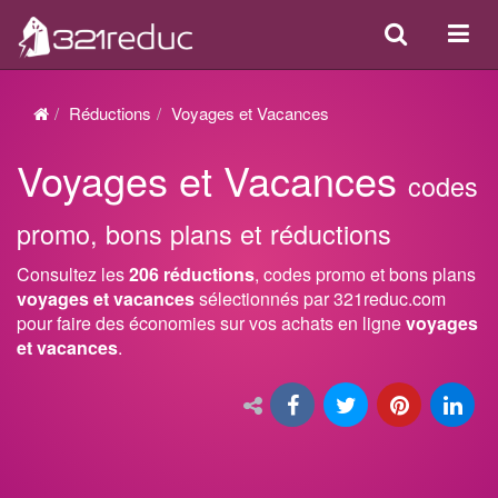
Search
Acti
ou
désa
Réductions
Voyages et Vacances
la
Voyages et Vacances
navi
codes
promo, bons plans et réductions
Consultez les
206 réductions
, codes promo et bons plans
voyages et vacances
sélectionnés par 321reduc.com
pour faire des économies sur vos achats en ligne
voyages
et vacances
.