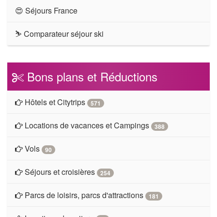
😍 Séjours France
⛷ Comparateur séjour ski
Bons plans et Réductions
Hôtels et Citytrips
571
Locations de vacances et Campings
388
Vols
90
Séjours et croisières
254
Parcs de loisirs, parcs d'attractions
181