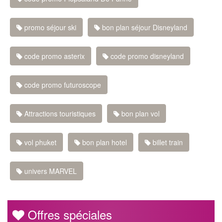
promo séjour ski
bon plan séjour Disneyland
code promo asterix
code promo disneyland
code promo futuroscope
Attractions touristiques
bon plan vol
vol phuket
bon plan hotel
billet train
univers MARVEL
Offres spéciales