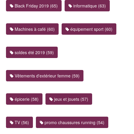
Black Friday 2019 (65)
informatique (63)
Machines à café (60)
équipement sport (60)
soldes été 2019 (59)
Vêtements d'extérieur femme (59)
épicerie (58)
jeux et jouets (57)
TV (56)
promo chaussures running (54)