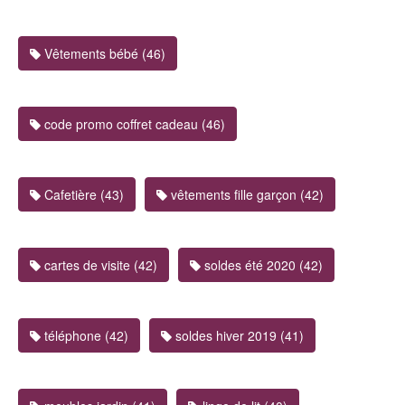
Vêtements bébé (46)
code promo coffret cadeau (46)
Cafetière (43)
vêtements fille garçon (42)
cartes de visite (42)
soldes été 2020 (42)
téléphone (42)
soldes hiver 2019 (41)