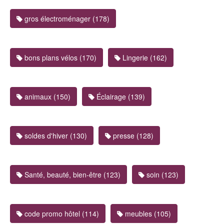
gros électroménager (178)
bons plans vélos (170)
Lingerie (162)
animaux (150)
Éclairage (139)
soldes d'hiver (130)
presse (128)
Santé, beauté, bien-être (123)
soin (123)
code promo hôtel (114)
meubles (105)