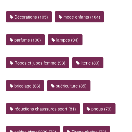
Décorations (105)
mode enfants (104)
parfums (100)
lampes (94)
Robes et jupes femme (93)
literie (89)
bricolage (86)
puériculture (85)
réductions chaussures sport (81)
pneus (79)
soldes hiver 2020 (76)
Tirage photos (76)