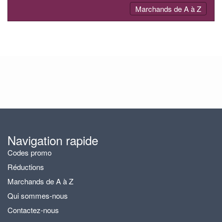
Activer
Marchands de A à Z
ou
désactiver
la
navigation
Navigation rapide
Codes promo
Réductions
Marchands de A à Z
Qui sommes-nous
Contactez-nous