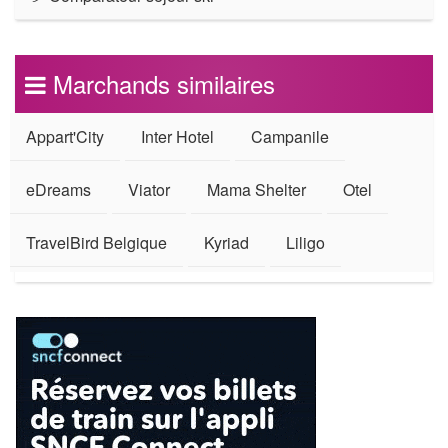
Marchands similaires
Appart'City
Inter Hotel
Campanile
eDreams
Viator
Mama Shelter
Otel
TravelBird Belgique
Kyriad
Liligo