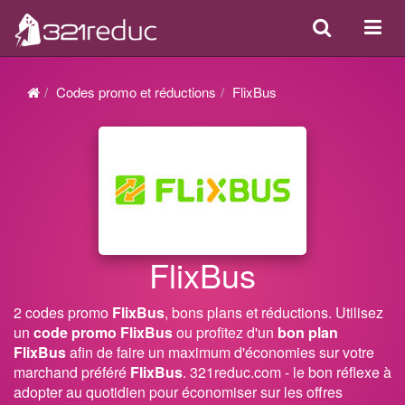
Search
Acti
ou
désa
Codes promo et réductions
FlixBus
la
navi
FlixBus
2 codes promo
FlixBus
, bons plans et réductions. Utilisez
un
code promo FlixBus
ou profitez d'un
bon plan
FlixBus
afin de faire un maximum d'économies sur votre
marchand préféré
FlixBus
. 321reduc.com - le bon réflexe à
adopter au quotidien pour économiser sur les offres