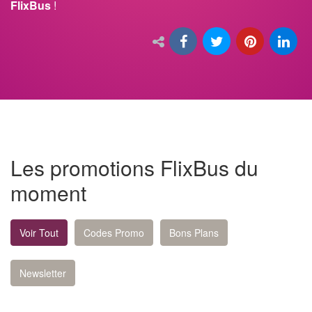
FlixBus
!
Les promotions FlixBus du
moment
Voir Tout
Codes Promo
Bons Plans
Newsletter