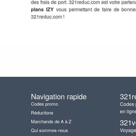
des frais de port. 321reduc.com est votre part
plans IZY
vous permettant de faire de bonnes
321reduc.com !
Navigation rapide
321r
Codes promo
Codes p
en lign
Réductions
321v
Marchands de A à Z
Voyages
Qui sommes-nous