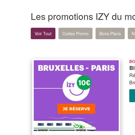
Les promotions IZY du m
Voir Tout
Codes Promo
Bons Plans
N
BO
Bi
Ré
Br