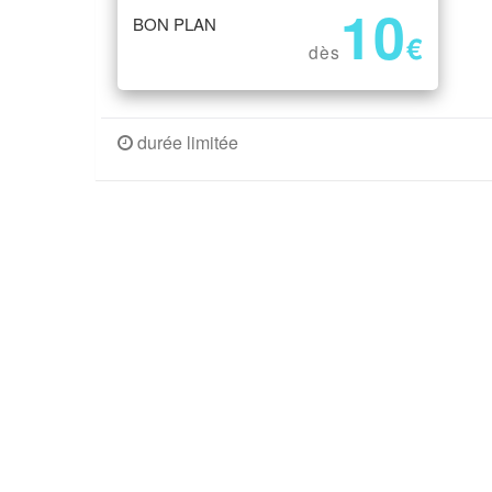
10
BON PLAN
€
dès
durée limitée