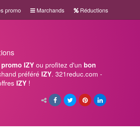
s promo
Marchands
Réductions
tions
 promo IZY
ou profitez d'un
bon
chand préféré
IZY
. 321reduc.com -
offres
IZY
!