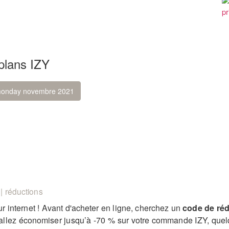
plans IZY
 monday novembre 2021
| réductions
r internet ! Avant d'acheter en ligne, cherchez un
code de réd
us allez économiser jusqu’à -70 % sur votre commande IZY, quelq