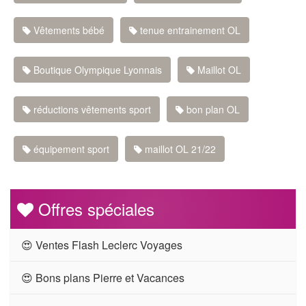
Vêtements bébé
tenue entrainement OL
Boutique Olympique Lyonnais
Maillot OL
réductions vêtements sport
bon plan OL
équipement sport
maillot OL 21/22
Offres spéciales
😍 Ventes Flash Leclerc Voyages
😍 Bons plans Pierre et Vacances