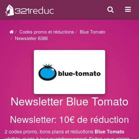
Search
Acti
ou
désa
Codes promo et réductions
Blue Tomato
la
Newsletter 6386
navi
Newsletter Blue Tomato
Newsletter: 10€ de réduction
2 codes promo, bons plans et réductions
Blue Tomato
vérifiés et mis à jour quotidiennement. Faites-vous plaisir