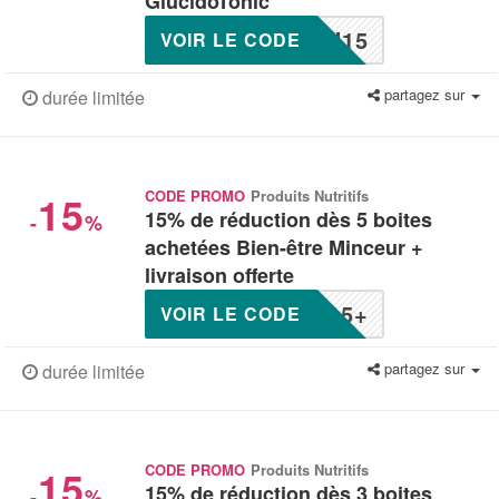
GlucidoTonic
U15
VOIR LE CODE
partagez sur
durée limitée
15
CODE PROMO
Produits Nutritifs
15% de réduction dès 5 boites
-
%
achetées Bien-être Minceur +
livraison offerte
15+
VOIR LE CODE
partagez sur
durée limitée
15
CODE PROMO
Produits Nutritifs
15% de réduction dès 3 boites
-
%