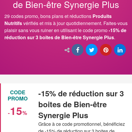
de Bien-être Synergie Plus
29 codes promo, bons plans et réductions
Produits
Nutritifs
vérifiés et mis à jour quotidiennement. Faites-vous
plaisir sans vous ruiner en utilisant le code promo
-15% de
réduction sur 3 boites de Bien-être Synergie Plus
.
-15% de réduction sur 3
CODE
PROMO
boites de Bien-être
15
-
%
Synergie Plus
Grâce à ce code promotionnel, bénéficiez
de -15% de réduction sur 3 boites de