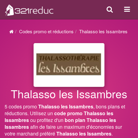
Search
Acti
ou
désa
Codes promo et réductions
Thalasso les Issambres
la
navi
Thalasso les Issambres
5 codes promo
Thalasso les Issambres
, bons plans et
réductions. Utilisez un
code promo Thalasso les
Issambres
ou profitez d'un
bon plan Thalasso les
Issambres
afin de faire un maximum d'économies sur
votre marchand préféré
Thalasso les Issambres
.