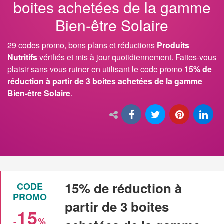
boites achetées de la gamme
Bien-être Solaire
29 codes promo, bons plans et réductions
Produits
Nutritifs
vérifiés et mis à jour quotidiennement. Faites-vous
plaisir sans vous ruiner en utilisant le code promo
15% de
réduction à partir de 3 boites achetées de la gamme
Bien-être Solaire
.
15% de réduction à
CODE
PROMO
partir de 3 boites
15
-
%