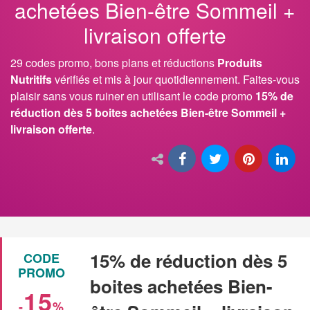
achetées Bien-être Sommeil +
livraison offerte
29 codes promo, bons plans et réductions
Produits
Nutritifs
vérifiés et mis à jour quotidiennement. Faites-vous
plaisir sans vous ruiner en utilisant le code promo
15% de
réduction dès 5 boites achetées Bien-être Sommeil +
livraison offerte
.
15% de réduction dès 5
CODE
PROMO
boites achetées Bien-
15
-
%