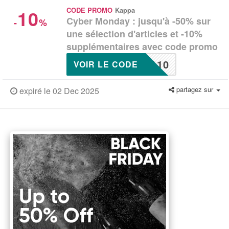
10
CODE PROMO
Kappa
Cyber Monday : jusqu'à -50% sur
-
%
une sélection d'articles et -10%
supplémentaires avec code promo
A10
VOIR LE CODE
partagez sur
expiré le 02 Dec 2025