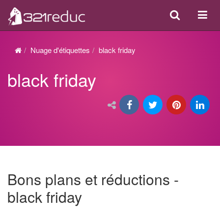
Search
Acti
ou
désa
Nuage d'étiquettes
black friday
la
black friday
navi
Bons plans et réductions -
black friday