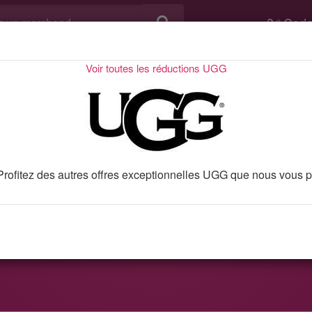
Code
Voir toutes les réductions UGG
n 7221
Bon plan 
Black Friday : jusqu'à 50% de rédu
d'articles
. Profitez des autres offres exceptionnelles UGG que nous vous 
 promo, bons plans et réductions
UGG
vérifiés et mis à jour qu
en utilisant le bon plan
Black Friday : jusqu'à 50% de réduction