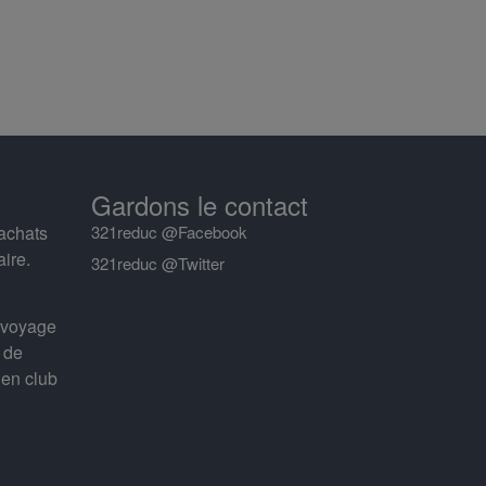
Gardons le contact
achats
321reduc @Facebook
aire.
321reduc @Twitter
 voyage
 de
 en club