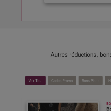
Autres réductions, bo
Voir Tout
Codes Promo
Bons Plans
N
BO
Bo