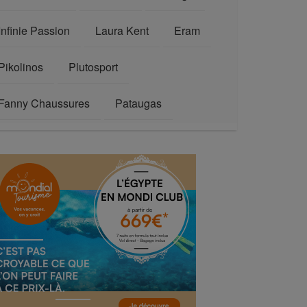
Infinie Passion
Laura Kent
Eram
Pikolinos
Plutosport
Fanny Chaussures
Pataugas