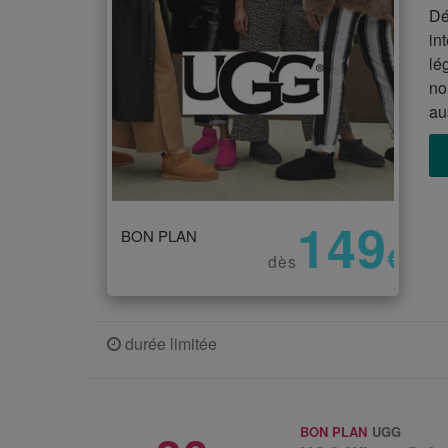
Dé
in
lé
no
au
149
BON PLAN
€
dès
durée limitée
BON PLAN
UGG