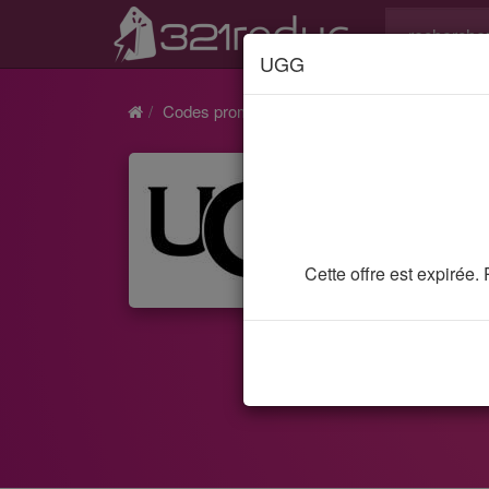
UGG
Codes promo et réductions
UGG
Bon pla
Cette offre est expirée
4 codes
ruiner 