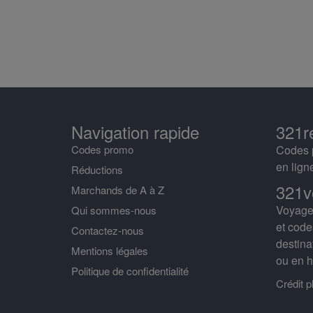
Navigation rapide
321r
Codes promo
Codes p
en lign
Réductions
321v
Marchands de A à Z
Voyages
Qui sommes-nous
et code
Contactez-nous
destina
Mentions légales
ou en h
Politique de confidentialité
Crédit 