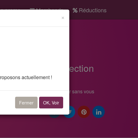
s promo
Marchands
Réductions
×
UGG
ction sur une sélection
proposons actuellement !
otidiennement. Faites-vous plaisir sans vous
 sur une sélection d'articles
.
Fermer
OK, Voir