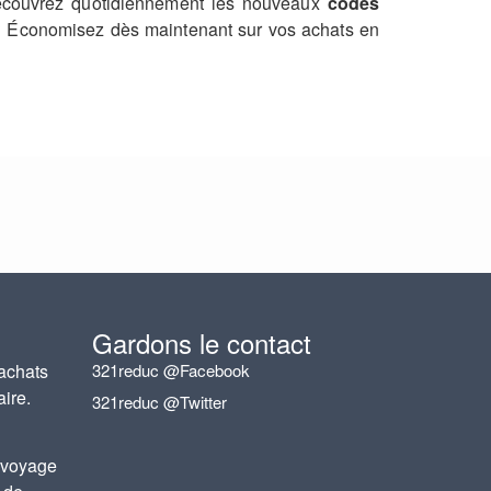
 Découvrez quotidiennement les nouveaux
codes
s ? Économisez dès maintenant sur vos achats en
Gardons le contact
achats
321reduc @Facebook
aire.
321reduc @Twitter
 voyage