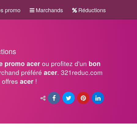
s promo
Marchands
Réductions
tions
e promo acer
ou profitez d'un
bon
rchand préféré
acer
. 321reduc.com
 offres
acer
!