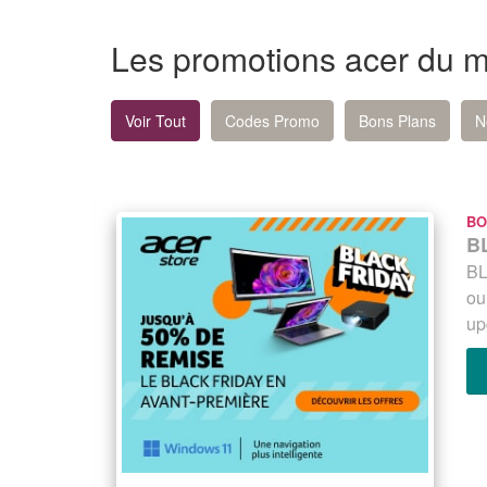
Les promotions acer du 
Voir Tout
Codes Promo
Bons Plans
N
BO
B
BL
ou
up