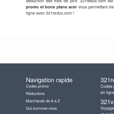
déduction des frais de port. 321reduc.com es
promo et bons plans acer
vous permettant de 
ligne avec 321reduc.com !
Navigation rapide
321r
Codes promo
Codes p
en lign
Réductions
321v
Marchands de A à Z
Voyages
Qui sommes-nous