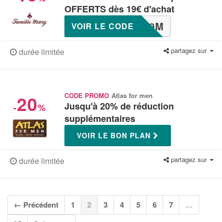
OFFERTS dès 19€ d'achat
19M
VOIR LE CODE
partagez sur
durée limitée
20
CODE PROMO
Atlas for men
Jusqu'à 20% de réduction
-
%
supplémentaires
VOIR LE BON PLAN
partagez sur
durée limitée
(current)
← Précédent
1
2
3
4
5
6
7
…