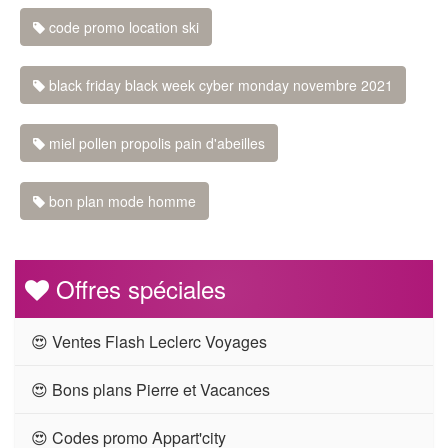
code promo location ski
black friday black week cyber monday novembre 2021
miel pollen propolis pain d'abeilles
bon plan mode homme
Offres spéciales
😍 Ventes Flash Leclerc Voyages
😍 Bons plans Pierre et Vacances
😍 Codes promo Appart'city