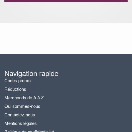
ou
désactiver
la
navigation
Navigation rapide
Codes promo
Réductions
Marchands de A à Z
Qui sommes-nous
Contactez-nous
Mentions légales
Politique de confidentialité