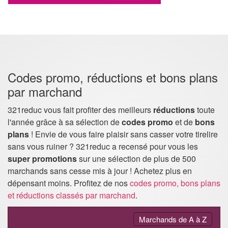
Codes promo, réductions et bons plans
par marchand
321reduc vous fait profiter des meilleurs
réductions
toute
l'année grâce à sa sélection de
codes promo
et de
bons
plans
! Envie de vous faire plaisir sans casser votre tirelire
sans vous ruiner ? 321reduc a recensé pour vous les
super promotions
sur une sélection de plus de 500
marchands sans cesse mis à jour ! Achetez plus en
dépensant moins. Profitez de nos
codes promo, bons plans
et réductions classés par marchand
.
Activer
Marchands de A à Z