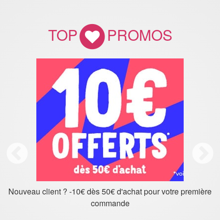
TOP
PROMOS
Jumbo Pneus 94 Villejuif : bon plan FIRESTONE 205/55R
16 91V à 55,50€ le pneu, pose comprise