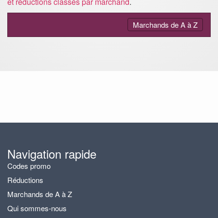
et réductions classés par marchand
.
Activer
Marchands de A à Z
ou
désactiver
la
navigation
Navigation rapide
Codes promo
Réductions
Marchands de A à Z
Qui sommes-nous