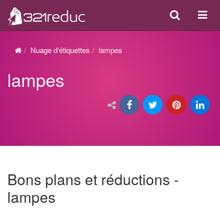
Search
Acti
ou
désa
Nuage d'étiquettes
lampes
la
lampes
navi
Bons plans et réductions -
lampes