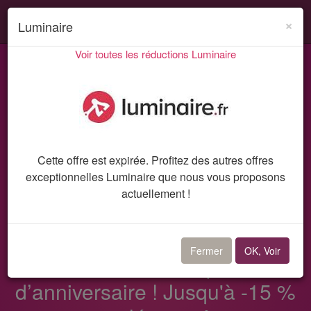
Search
Acti
×
Luminaire
ou
Voir toutes les réductions Luminaire
désa
Codes promo et réductions
Luminaire
la
Code promo 10450
navi
Cette offre est expirée. Profitez des autres offres
exceptionnelles Luminaire que nous vous proposons
actuellement !
Code promo Luminaire
Fermer
OK, Voir
Dernière chance : promos
d’anniversaire ! Jusqu'à -15 %