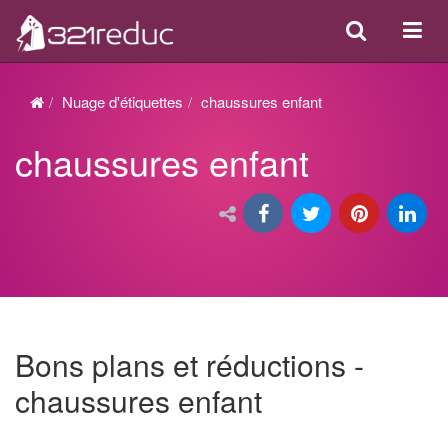
Search
Acti
ou
désa
Nuage d'étiquettes
chaussures enfant
la
chaussures enfant
navi
Bons plans et réductions -
chaussures enfant