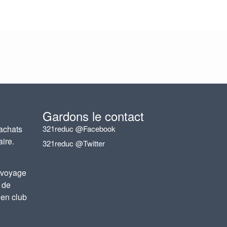
Gardons le contact
achats
321reduc @Facebook
aire.
321reduc @Twitter
 voyage
 de
 en club