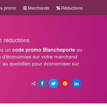
s promo
Marchands
Réductions
t réductions
sez un
code promo Blancheporte
ou
m d'économies sur votre marchand
er au quotidien pour économiser sur