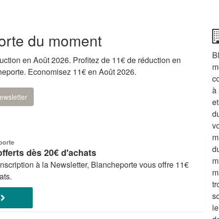
orte du moment
B
uction en Août 2026. Profitez de 11€ de réduction en
m
ncheporte. Economisez 11€ en Août 2026.
c
à
ewsletter
et
d
v
m
porte
du
offerts dès 20€ d'achats
ma
nscription à la Newsletter, Blancheporte vous offre 11€
m
ats.
t
so
E
le