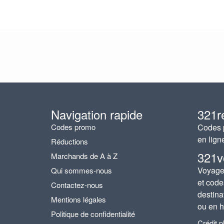
Navigation rapide
321r
Codes promo
Codes p
en lign
Réductions
321v
Marchands de A à Z
Voyages
Qui sommes-nous
et code
Contactez-nous
destina
Mentions légales
ou en h
Politique de confidentialité
Crédit 