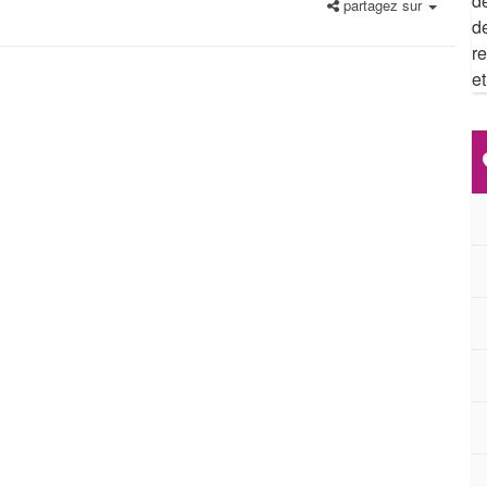
de
partagez sur
d
re
e