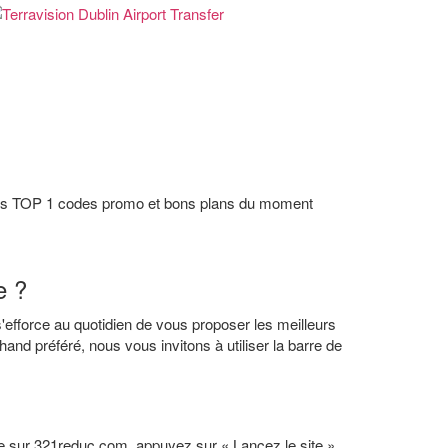
 les TOP 1 codes promo et bons plans du moment
e ?
'efforce au quotidien de vous proposer les meilleurs
nd préféré, nous vous invitons à utiliser la barre de
te sur 321reduc.com, appuyez sur « Lancez le site ».