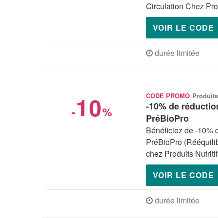
Circulation Chez Prod
VOIR LE CODE
durée limitée
10
CODE PROMO
Produits
-10% de réduction
-
%
PréBioPro
Bénéficiez de -10% d
PréBioPro (Rééquilib
chez Produits Nutritif
VOIR LE CODE
durée limitée