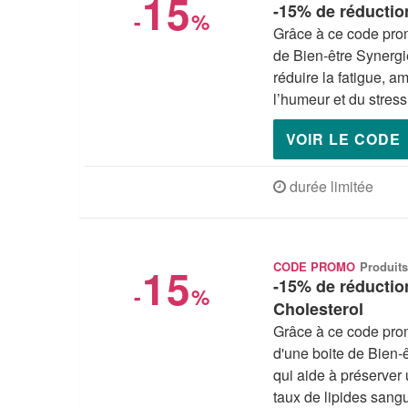
15
-15% de réduction
-
%
Grâce à ce code prom
de Bien-être Synergi
réduire la fatigue, a
l’humeur et du stress
VOIR LE CODE
durée limitée
15
CODE PROMO
Produits
-15% de réduction
-
%
Cholesterol
Grâce à ce code prom
d'une boite de Bien-
qui aide à préserver 
taux de lipides sangu