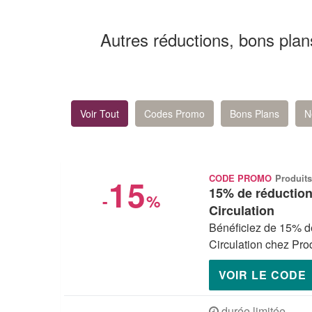
Autres réductions, bons plan
Voir Tout
Codes Promo
Bons Plans
N
15
CODE PROMO
Produits
15% de réduction 
-
%
Circulation
Bénéficiez de 15% de
Circulation chez Prod
VOIR LE CODE
durée limitée