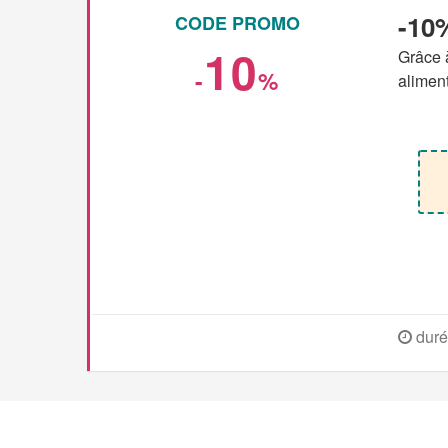
-10%
CODE PROMO
10
Grâce à
-
%
aliment
duré