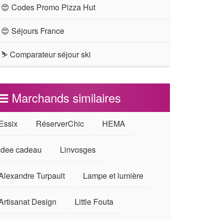
😍 Codes Promo Pizza Hut
😍 Séjours France
⛷ Comparateur séjour ski
Marchands similaires
Essix
RéserverChic
HEMA
Idee cadeau
Linvosges
Alexandre Turpault
Lampe et lumière
Artisanat Design
Little Fouta