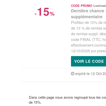
15
CODE PROMO
Luminai
Dernière chance 
-
%
supplémentaire
Profitez de 10% de 
de 13 % de remise s
de remise suppl. dès
code FINAL (TTC, hor
effectivement comma
12/10/2025 sur presq
VOIR LE CODE
expiré le 12 Oct 2
Dans cette page nous avons regroupé tous les c
de 15%.