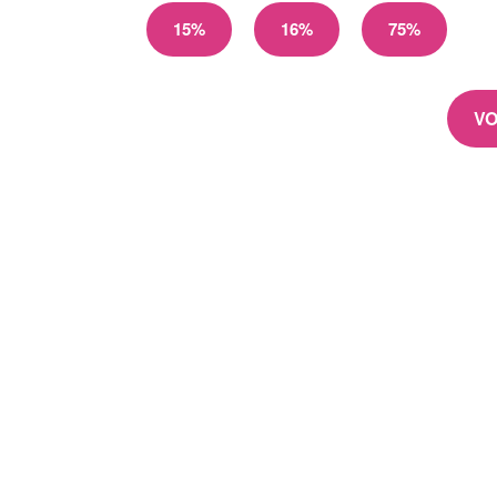
15%
16%
75%
VO