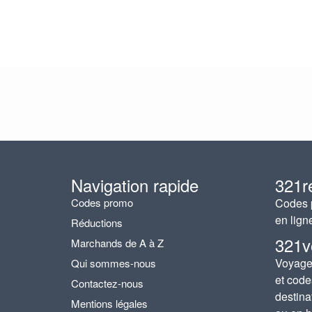
Navigation rapide
321r
Codes promo
Codes p
en lign
Réductions
321v
Marchands de A à Z
Voyages
Qui sommes-nous
et code
Contactez-nous
destina
Mentions légales