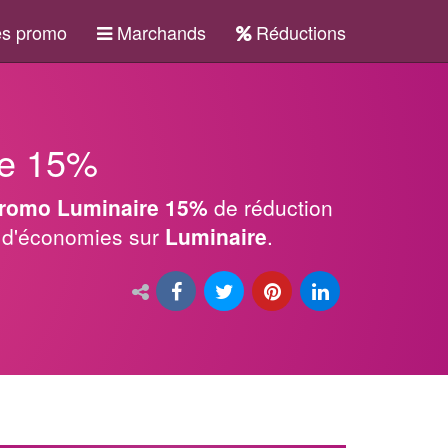
s promo
Marchands
Réductions
re 15%
romo Luminaire 15%
de réduction
x d'économies sur
Luminaire
.