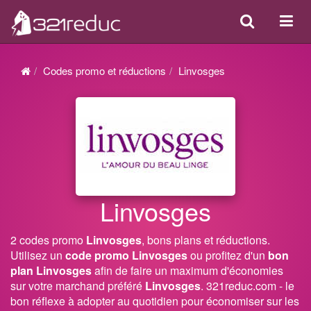
Search
Acti
ou
désa
Codes promo et réductions
Linvosges
la
navi
Linvosges
2 codes promo
Linvosges
, bons plans et réductions.
Utilisez un
code promo Linvosges
ou profitez d'un
bon
plan Linvosges
afin de faire un maximum d'économies
sur votre marchand préféré
Linvosges
. 321reduc.com - le
bon réflexe à adopter au quotidien pour économiser sur les