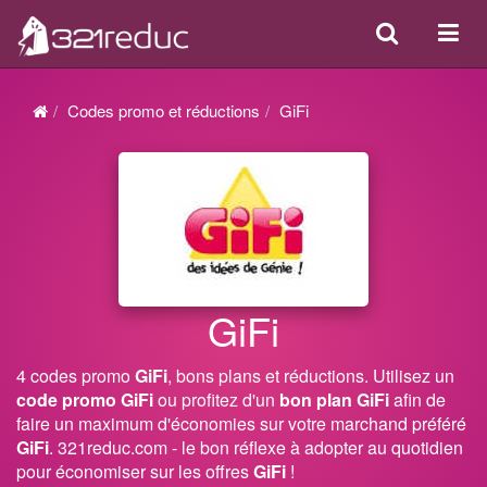
Search
Acti
ou
désa
Codes promo et réductions
GiFi
la
navi
GiFi
4 codes promo
GiFi
, bons plans et réductions. Utilisez un
code promo GiFi
ou profitez d'un
bon plan GiFi
afin de
faire un maximum d'économies sur votre marchand préféré
GiFi
. 321reduc.com - le bon réflexe à adopter au quotidien
pour économiser sur les offres
GiFi
!