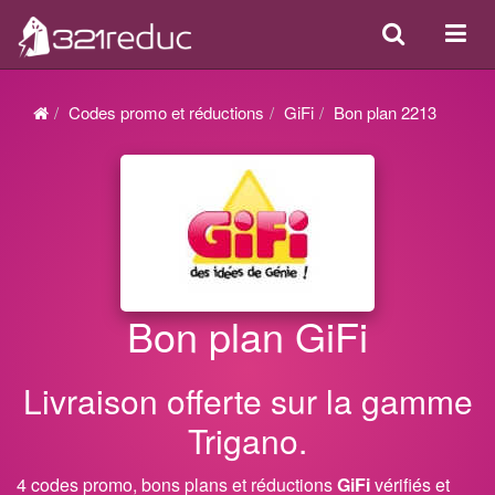
Search
Acti
ou
désa
Codes promo et réductions
GiFi
Bon plan 2213
la
navi
Bon plan GiFi
Livraison offerte sur la gamme
Trigano.
4 codes promo, bons plans et réductions
GiFi
vérifiés et