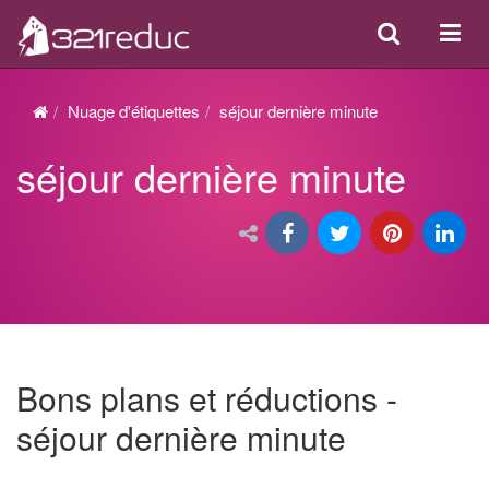
Search
Acti
ou
désa
Nuage d'étiquettes
séjour dernière minute
la
séjour dernière minute
navi
Bons plans et réductions -
séjour dernière minute