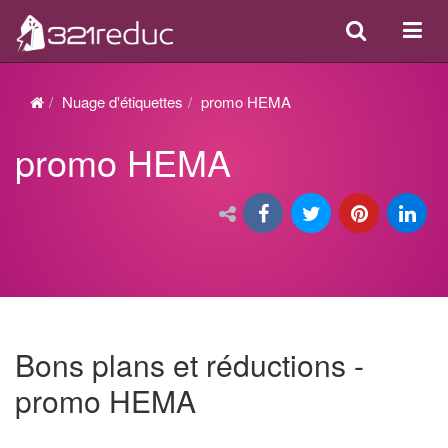
Search
Acti
ou
désa
Nuage d'étiquettes
promo HEMA
la
promo HEMA
navi
Bons plans et réductions -
promo HEMA