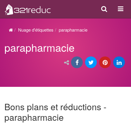
Search
Acti
ou
désa
Nuage d'étiquettes
parapharmacie
la
parapharmacie
navi
Bons plans et réductions -
parapharmacie