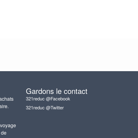
Gardons le contact
achats
321reduc @Facebook
aire.
321reduc @Twitter
 voyage
 de