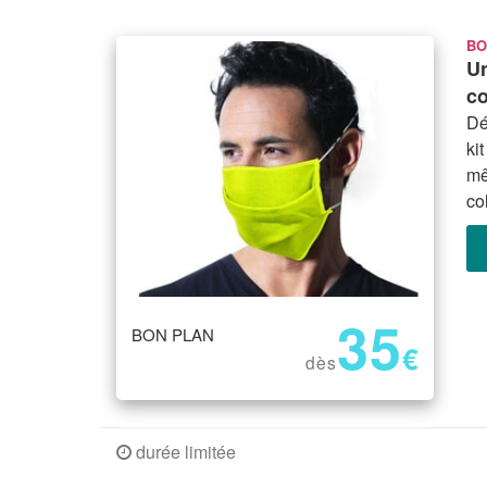
BO
Un
co
Dé
ki
mê
co
35
BON PLAN
€
dès
durée limitée