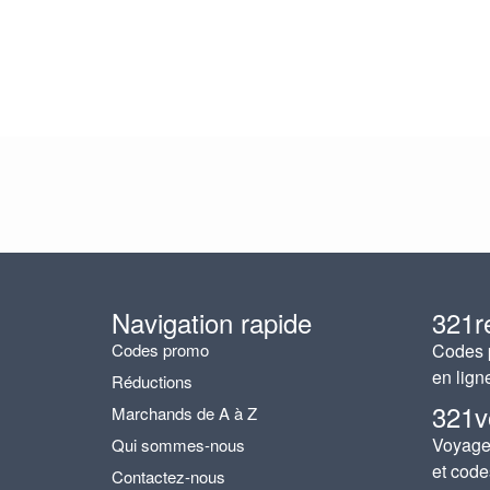
Navigation rapide
321r
Codes promo
Codes p
en lign
Réductions
321v
Marchands de A à Z
Voyages
Qui sommes-nous
et code
Contactez-nous