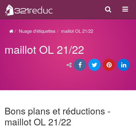
Search
Acti
ou
désa
Nuage d'étiquettes
maillot OL 21/22
la
maillot OL 21/22
navi
Bons plans et réductions -
maillot OL 21/22