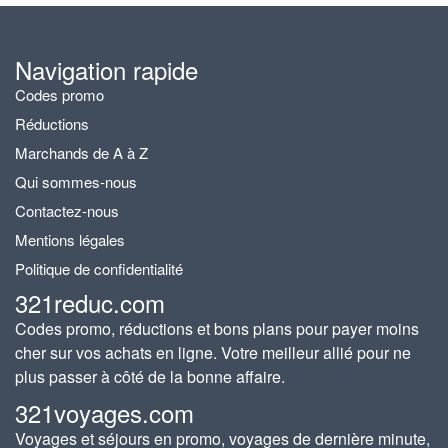
Navigation rapide
Codes promo
Réductions
Marchands de A à Z
Qui sommes-nous
Contactez-nous
Mentions légales
Politique de confidentialité
321reduc.com
Codes promo, réductions et bons plans pour payer moins
cher sur vos achats en ligne. Votre meilleur allié pour ne
plus passer à côté de la bonne affaire.
321voyages.com
Voyages et séjours en promo, voyages de dernière minute,