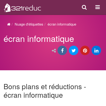
Search
Acti
ou
désa
Nuage d'étiquettes
écran informatique
la
écran informatique
navi
Bons plans et réductions -
écran informatique