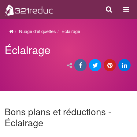
Search
Acti
ou
désa
Nuage d'étiquettes
Éclairage
la
Éclairage
navi
Bons plans et réductions -
Éclairage