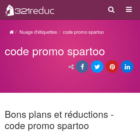
Search
Acti
ou
désa
Nuage d'étiquettes
code promo spartoo
la
code promo spartoo
navi
Bons plans et réductions -
code promo spartoo