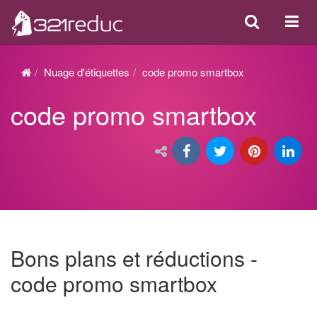
Search
Acti
ou
désa
Nuage d'étiquettes
code promo smartbox
la
code promo smartbox
navi
Bons plans et réductions -
code promo smartbox