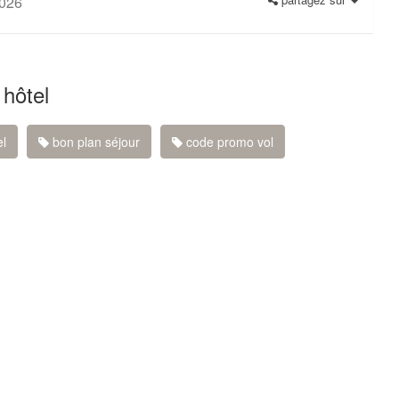
2026
 hôtel
el
bon plan séjour
code promo vol