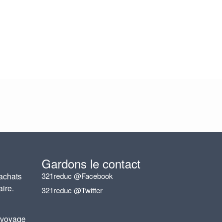
Gardons le contact
achats
321reduc @Facebook
aire.
321reduc @Twitter
 voyage