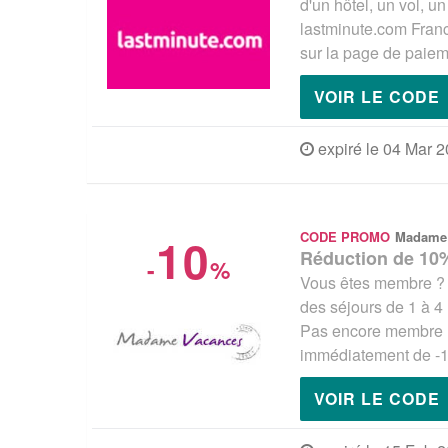
d'un hôtel, un vol, un
lastminute.com Franc
sur la page de paieme
VOIR LE CODE
expiré le 04 Mar 
10
CODE PROMO
Madame
Réduction de 10%
-
%
Vous êtes membre ? P
des séjours de 1 à 4 n
Pas encore membre ?
immédiatement de -10
VOIR LE CODE