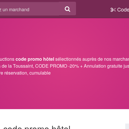
Code
ductions
code promo hôtel
sélectionnés auprès de nos marchands
es de la Toussaint, CODE PROMO -20% + Annulation gratuite jusq
re réservation, cumulable
- code promo hôtel