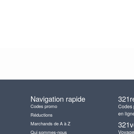
Navigation rapide
321r
Codes promo
Codes p
en lign
Réductions
321v
Marchands de A à Z
Voyages
Qui sommes-nous