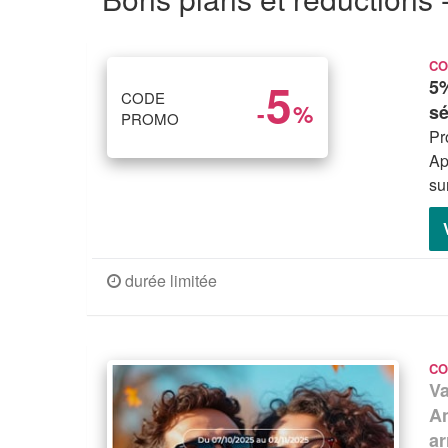
CO
5
5%
CODE
-
%
sé
PROMO
Pr
Ap
su
durée limitée
CO
V
An
ar