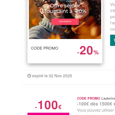
Vo
in
pr
l'
co
20
CODE PROMO
-
%
expiré le 02 Nov 2025
100
CODE PROMO
Lastmin
-100€ dès 1500€ s
-
€
Vous pouvez utiliser