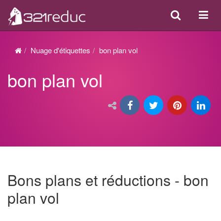
Search
Acti
ou
désa
Nuage d'étiquettes
bon plan vol
la
bon plan vol
navi
Bons plans et réductions - bon
plan vol