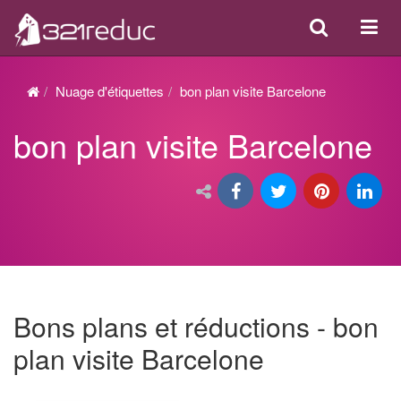
Search
Acti
ou
désa
Nuage d'étiquettes
bon plan visite Barcelone
la
bon plan visite Barcelone
navi
Bons plans et réductions - bon
plan visite Barcelone