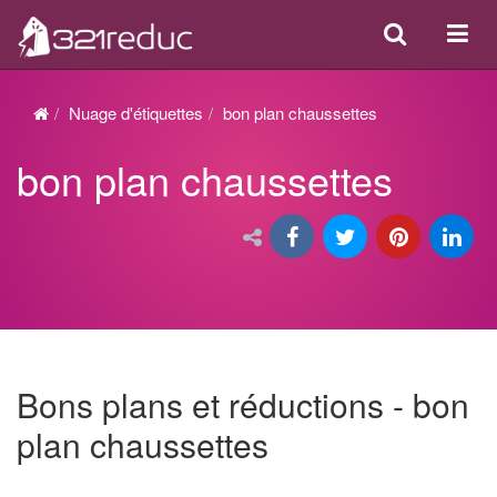
Search
Acti
ou
désa
Nuage d'étiquettes
bon plan chaussettes
la
bon plan chaussettes
navi
Bons plans et réductions - bon
plan chaussettes