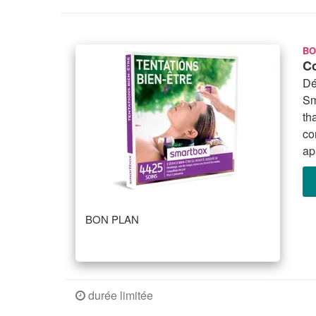
BO
Co
Dé
Sm
th
co
ap
BON PLAN
durée limitée