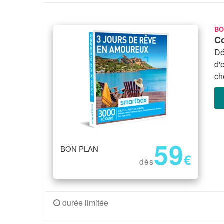
BO
Co
Dé
d'
ch
59
BON PLAN
€
dès
durée limitée