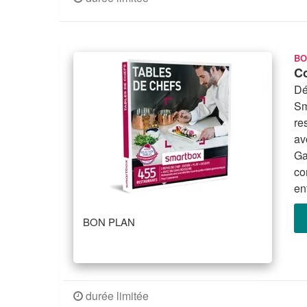
BO
Co
Dé
Sm
re
av
Ga
co
en
BON PLAN
durée limitée