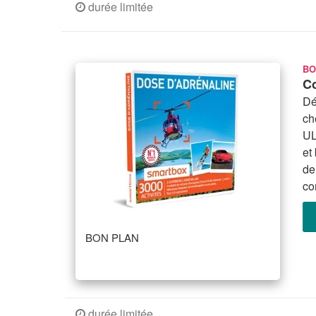
durée limitée
BO
Co
Dé
ch
UL
et
de
co
BON PLAN
durée limitée