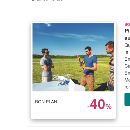
BO
Pi
au
Qu
le
En
Ca
En
Mo
re
40
BON PLAN
-
%