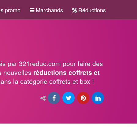
s promo
Marchands
Réductions
és par 321reduc.com pour faire des
s nouvelles
réductions coffrets et
ns la catégorie coffrets et box !