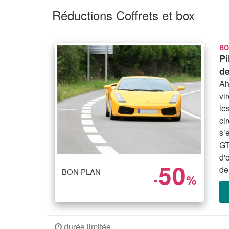
Réductions Coffrets et box
BO
Pi
de
Ah
vi
le
ci
s’
GT
d'
50
de
BON PLAN
-
%
durée limitée