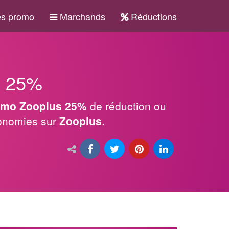
s promo
Marchands
Réductions
s 25%
omo Zooplus 25%
de réduction ou
conomies sur
Zooplus
.