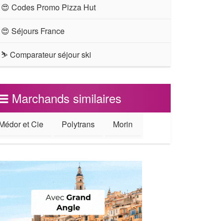
😍 Codes Promo Pizza Hut
😍 Séjours France
⛷ Comparateur séjour ski
Marchands similaires
Médor et Cie
Polytrans
Morin