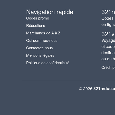
Navigation rapide
321r
Codes promo
Codes p
en lign
Réductions
321v
Marchands de A à Z
Voyages
Qui sommes-nous
et code
Contactez-nous
destina
Mentions légales
ou en h
Politique de confidentialité
Crédit 
© 2026
321reduc.