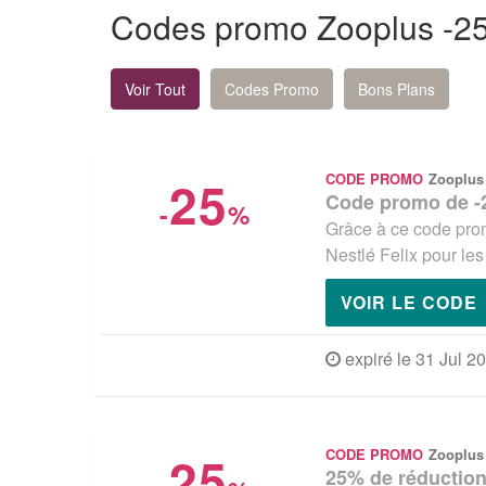
Codes promo Zooplus -2
Voir Tout
Codes Promo
Bons Plans
25
CODE PROMO
Zooplus
Code promo de -2
-
%
Grâce à ce code prom
Nestlé Felix pour le
VOIR LE CODE
expiré le 31 Jul 2
25
CODE PROMO
Zooplus
25% de réductio