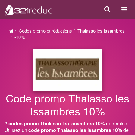
Search
Acti
ou
désa
Codes promo et réductions
Thalasso les Issambres
la
-10%
navi
Code promo Thalasso les
Issambres 10%
2
codes promo Thalasso les Issambres 10%
de remise.
Utilisez un
code promo Thalasso les Issambres 10%
de