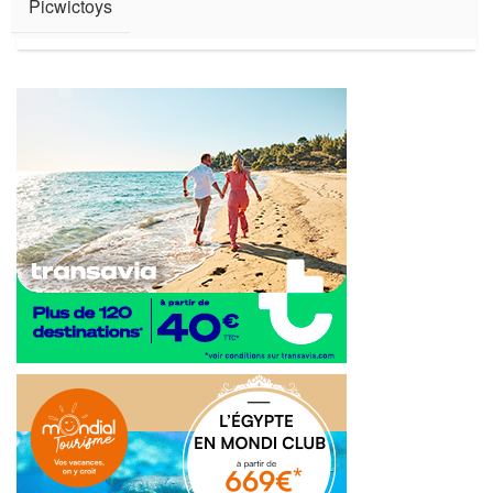
Picwictoys