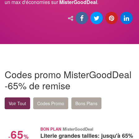
un max d'économies sur
MisterGoodDeal
.
Codes promo MisterGoodDeal
-65% de remise
Voir Tout
Codes Promo
Bons Plans
65
BON PLAN
MisterGoodDeal
Literie grandes tailles: jusqu'à 65%
-
%