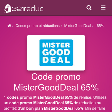
Search
Acti
ou
désa
Codes promo et réductions
MisterGoodDeal
-65%
la
navi
Code promo
MisterGoodDeal 65%
1
codes promo MisterGoodDeal 65%
de remise. Utilisez
un
code promo MisterGoodDeal 65%
de réduction ou
profitez d'un
bon plan MisterGoodDeal 65%
afin de faire