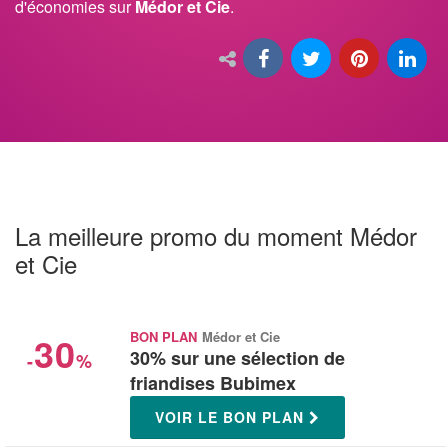
d'économies sur
Médor et Cie
.
La meilleure promo du moment Médor
et Cie
30
BON PLAN
Médor et Cie
30% sur une sélection de
-
%
friandises Bubimex
VOIR LE BON PLAN