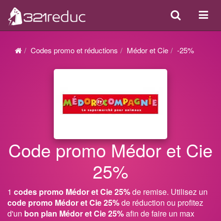
Search
Acti
ou
désa
Codes promo et réductions
Médor et Cie
-25%
la
navi
Code promo Médor et Cie
25%
1
codes promo Médor et Cie 25%
de remise. Utilisez un
code promo Médor et Cie 25%
de réduction ou profitez
d'un
bon plan Médor et Cie 25%
afin de faire un max