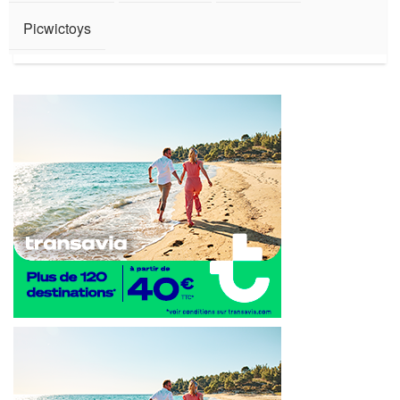
Picwictoys