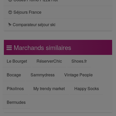
😍 Séjours France
⛷ Comparateur séjour ski
Marchands similaires
Le Bourget
RéserverChic
Shoes.fr
Bocage
Sammydress
Vintage People
Pikolinos
My trendy market
Happy Socks
Bermudes