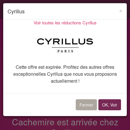
Search
Acti
×
Cyrillus
ou
Voir toutes les réductions Cyrillus
désa
Codes promo et réductions
Cyrillus
la
Bon plan 10436
navi
Cette offre est expirée. Profitez des autres offres
exceptionnelles Cyrillus que nous vous proposons
actuellement !
Bon plan Cyrillus
Fermer
OK, Voir
La nouvelle collection
Cachemire est arrivée chez