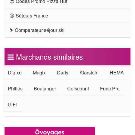
😍 Codes Promo Pizza Hut
😍 Séjours France
⛷ Comparateur séjour ski
Marchands similaires
Digixo
Magix
Darty
Klarstein
HEMA
Philips
Boulanger
Cdiscount
Fnac Pro
GiFi