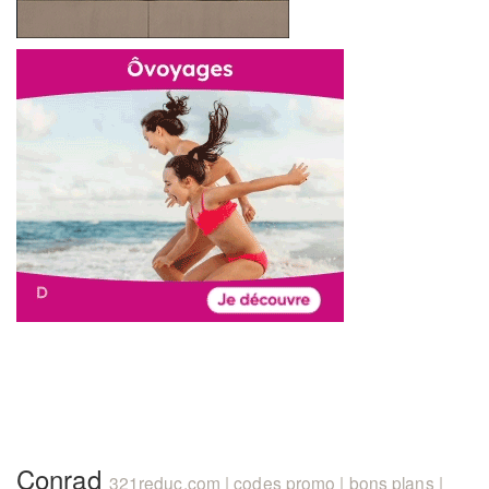
Conrad
321reduc.com | codes promo | bons plans |